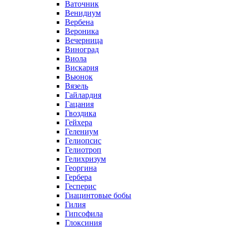
Ваточник
Венидиум
Вербена
Вероника
Вечерница
Виноград
Виола
Вискария
Вьюнок
Вязель
Гайлардия
Гацания
Гвоздика
Гейхера
Гелениум
Гелиопсис
Гелиотроп
Гелихризум
Георгина
Гербера
Гесперис
Гиацинтовые бобы
Гилия
Гипсофила
Глоксиния