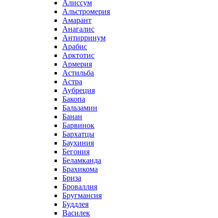
Алиссум
Альстромерия
Амарант
Анагалис
Антирринум
Арабис
Арктотис
Армерия
Астильба
Астра
Аубреция
Бакопа
Бальзамин
Банан
Барвинок
Бархатцы
Баухиния
Бегония
Беламканда
Брахикома
Бриза
Броваллия
Бругмансия
Буддлея
Василек