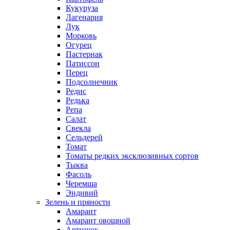
Кукуруза
Лагенария
Лук
Морковь
Огурец
Пастернак
Патиссон
Перец
Подсолнечник
Редис
Редька
Репа
Салат
Свекла
Сельдерей
Томат
Томаты редких эксклюзивных сортов
Тыква
Фасоль
Черемша
Эндивий
Зелень и пряности
Амарант
Амарант овощной
Артишок