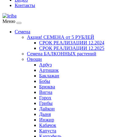
Контакты
Меню
Семена
Акция! СЕМЕНА от 5 РУБЛЕЙ
СРОК РЕАЛИЗАЦИИ 12.2024
СРОК РЕАЛИЗАЦИИ 12.2025
Семена БАЛКОННЫХ растений
Овощи
Арбуз
Артишок
Баклажан
Бобы
Брюква
Вигна
Горох
Грибы
Дайкон
Дыня
Инжир
Кабачок
Капуста
Картофель