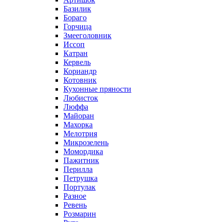
Базилик
Бораго
Горчица
Змееголовник
Иссоп
Катран
Кервель
Кориандр
Котовник
Кухонные пряности
Любисток
Люффа
Майоран
Махорка
Мелотрия
Микрозелень
Момордика
Пажитник
Перилла
Петрушка
Портулак
Разное
Ревень
Розмарин