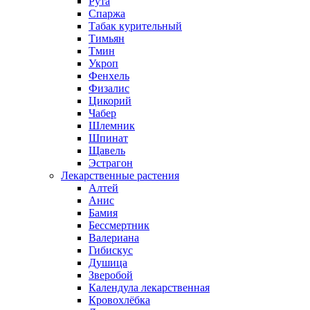
Рута
Спаржа
Табак курительный
Тимьян
Тмин
Укроп
Фенхель
Физалис
Цикорий
Чабер
Шлемник
Шпинат
Щавель
Эстрагон
Лекарственные растения
Алтей
Анис
Бамия
Бессмертник
Валериана
Гибискус
Душица
Зверобой
Календула лекарственная
Кровохлёбка