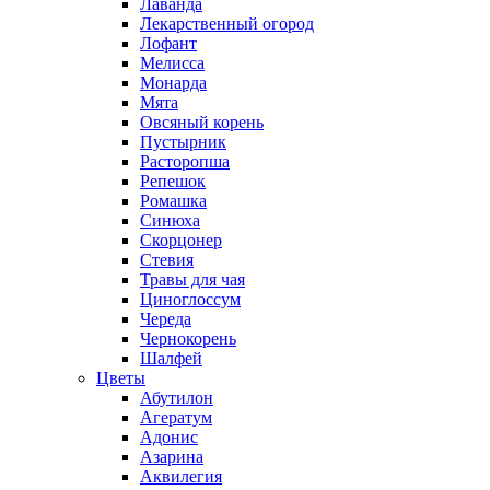
Лаванда
Лекарственный огород
Лофант
Мелисса
Монарда
Мята
Овсяный корень
Пустырник
Расторопша
Репешок
Ромашка
Синюха
Скорцонер
Стевия
Травы для чая
Циноглоссум
Череда
Чернокорень
Шалфей
Цветы
Абутилон
Агератум
Адонис
Азарина
Аквилегия