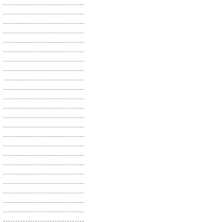
Фиалка
Физостегия
Фикус
Флокс
Хесперис
Хмель
Хризантема
Целозия
Цефалофора
Цикламен
Цинерария
Цинния
Черноголовка
Четырехкрыльник
Шеффлера
Щавель Декоративный
Щетинник
Эвкалипт
Эдельвейс
Эмилия
Энотера
Эригерон
Эустома