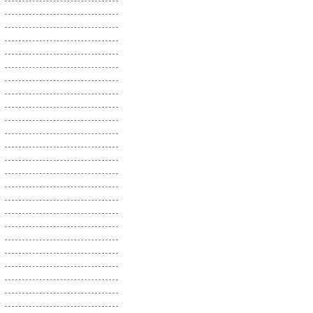
Сафлор
Седум
Синеголовник
Скабиоза
Скерда
Смеси цветов
Смолевка
Смолка
Солнцецвет
Сорго
Спилантес
Статица
Стахис
Стрелиция
Стрептокарпус
Табак душистый
Танацетум
Теспезия
Торения
Тунбергия
Туя
Тысячелистник
Урсиния
Фацелия