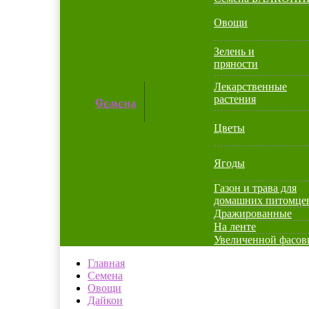
Овощи
Зелень и
пряности
Лекарственные
растения
Семена
Цветы
Ягоды
Газон и трава для
домашних питомце
Дражированные
На ленте
Увеличенной фасов
Главная
Семена
Овощи
Дайкон