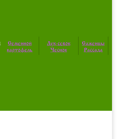
ы
Семенной
Лук-севок
Саженцы
картофель
Чеснок
Рассада