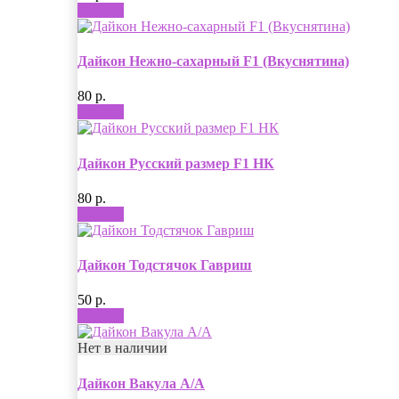
Купить
Дайкон Нежно-сахарный F1 (Вкуснятина)
80 р.
Купить
Дайкон Русский размер F1 НК
80 р.
Купить
Дайкон Тодстячок Гавриш
50 р.
Купить
Нет в наличии
Дайкон Вакула А/А