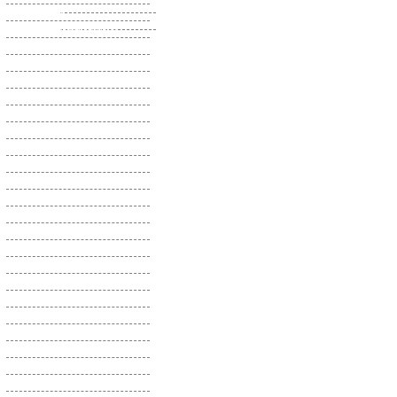
Шпинат
Маттиола
Щавель
Мезембриантемум
Эстрагон
Меконопсис
Меламподиум
Мелколепестник
Микробиота
Мимулюс
Мирабилис
Мирт
Молодило
Молочай
Мордовник
Мыльнянка
Наперстянка
Настурция
Незабудка
Немезия
Немофила
Нивяник
Нигелла
Нолана
Обриета
Овсянница