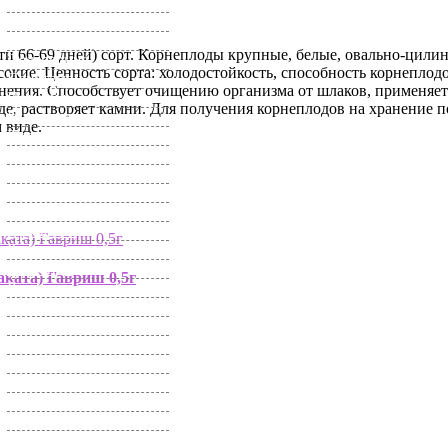
Остеоспермум
Пампасная трава
Папайя
и 66-69 дней) сорт. Корнеплоды крупные, белые, овально-цилинд
Пеларгония
ысокие. Ценность сорта: холодостойкость, способность корнеплод
Пенстемон
нения. Способствует очищению организма от шлаков, применяетс
Петуния
де, растворяет камни. Для получения корнеплодов на хранение п
Пиретрум
 виде.
Платикодон
Портулак
Примула
Просо
Прострел
Прунелла
Ранункулюс
Ратибида
аката) Гавриш 0,5г
Резеда
Реймания
Роза
Ромашка
Рудбекия
Сальвия
Сальпиглоссис
Санвиталия
Сапонария