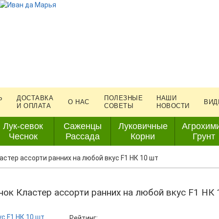
Ь
ДОСТАВКА
ПОЛЕЗНЫЕ
НАШИ
О НАС
ВИД
И ОПЛАТА
СОВЕТЫ
НОВОСТИ
Лук-севок
Саженцы
Луковичные
Агрохим
Чеснок
Рассада
Корни
Грунт
астер ассорти ранних на любой вкус F1 НК 10 шт
чок Кластер ассорти ранних на любой вкус F1 НК 
Рейтинг: