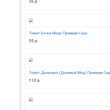
35 р.
Томат Бочка Меда Премиум Сидс
55 р.
Томат Дынюшка (Дыневый Мед) Премиум Си
110 р.