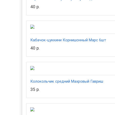
40 р.
Кабачок-цуккини Корнишонный Марс 6шт
40 р.
Колокольчик средний Махровый Гавриш
35 р.