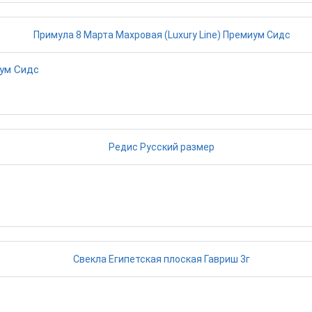
иум Сидс