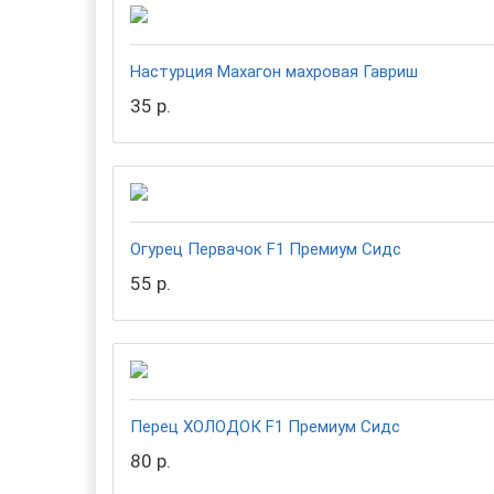
Настурция Махагон махровая Гавриш
35 р.
Огурец Первачок F1 Премиум Сидс
55 р.
Перец ХОЛОДОК F1 Премиум Сидс
80 р.