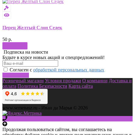
Перец Желтый Слон Седек
50 р.
Купить
Подписка на новости
Будьте в курсе новых акций и спецпредложений!
Согласен с
обработкой персональных данных
Подписаться
Розничный магазин
Условия продажи
О компании
Доставка и
оплата
Политика Безопасности
Карта сайта
www.semenasz.ru - Иван да Марья © 2026
Продолжая пользоваться сайтом, вы соглашаетесь на
обработку файлов cookie и других пользовательских данных в