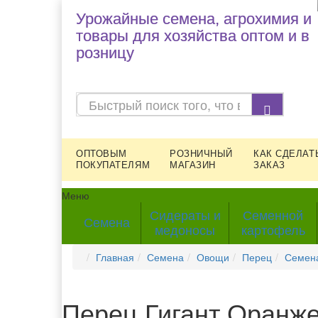
Урожайные семена, агрохимия и
товары для хозяйства оптом и в
розницу
ОПТОВЫМ
РОЗНИЧНЫЙ
КАК СДЕЛАТ
ПОКУПАТЕЛЯМ
МАГАЗИН
ЗАКАЗ
Меню
Сидераты и
Семенной
Семена
медоносы
картофель
Главная
Семена
Овощи
Перец
Семена
Перец Гигант Оранж