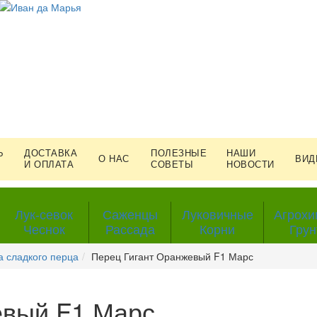
Ь
ДОСТАВКА
ПОЛЕЗНЫЕ
НАШИ
О НАС
ВИД
И ОПЛАТА
СОВЕТЫ
НОВОСТИ
Лук-севок
Саженцы
Луковичные
Агрохи
Чеснок
Рассада
Корни
Грун
 сладкого перца
Перец Гигант Оранжевый F1 Марс
евый F1 Марс