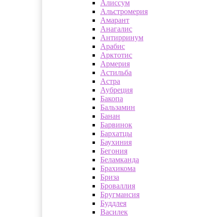
Алиссум
Альстромерия
Амарант
Анагалис
Антирринум
Арабис
Арктотис
Армерия
Астильба
Астра
Аубреция
Бакопа
Бальзамин
Банан
Барвинок
Бархатцы
Баухиния
Бегония
Беламканда
Брахикома
Бриза
Броваллия
Бругмансия
Буддлея
Василек