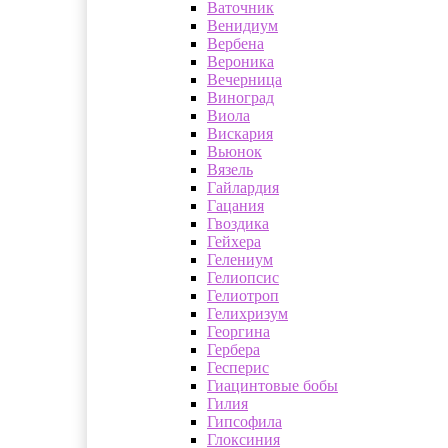
Ваточник
Венидиум
Вербена
Вероника
Вечерница
Виноград
Виола
Вискария
Вьюнок
Вязель
Гайлардия
Гацания
Гвоздика
Гейхера
Гелениум
Гелиопсис
Гелиотроп
Гелихризум
Георгина
Гербера
Гесперис
Гиацинтовые бобы
Гилия
Гипсофила
Глоксиния