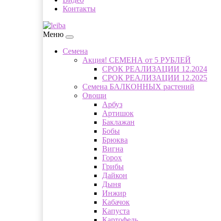
Контакты
Меню
Семена
Акция! СЕМЕНА от 5 РУБЛЕЙ
СРОК РЕАЛИЗАЦИИ 12.2024
СРОК РЕАЛИЗАЦИИ 12.2025
Семена БАЛКОННЫХ растений
Овощи
Арбуз
Артишок
Баклажан
Бобы
Брюква
Вигна
Горох
Грибы
Дайкон
Дыня
Инжир
Кабачок
Капуста
Картофель