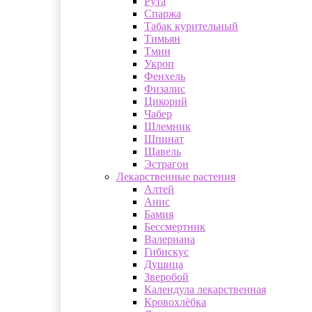
Рута
Спаржа
Табак курительный
Тимьян
Тмин
Укроп
Фенхель
Физалис
Цикорий
Чабер
Шлемник
Шпинат
Щавель
Эстрагон
Лекарственные растения
Алтей
Анис
Бамия
Бессмертник
Валериана
Гибискус
Душица
Зверобой
Календула лекарственная
Кровохлёбка