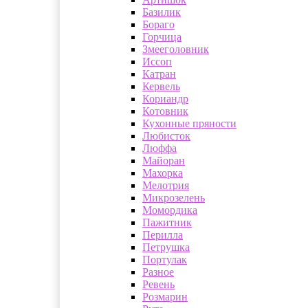
Базилик
Бораго
Горчица
Змееголовник
Иссоп
Катран
Кервель
Кориандр
Котовник
Кухонные пряности
Любисток
Люффа
Майоран
Махорка
Мелотрия
Микрозелень
Момордика
Пажитник
Перилла
Петрушка
Портулак
Разное
Ревень
Розмарин