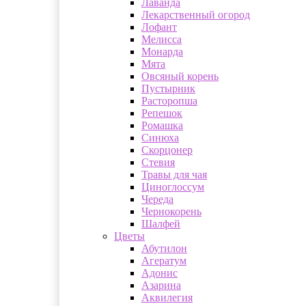
Лаванда
Лекарственный огород
Лофант
Мелисса
Монарда
Мята
Овсяный корень
Пустырник
Расторопша
Репешок
Ромашка
Синюха
Скорцонер
Стевия
Травы для чая
Циноглоссум
Череда
Чернокорень
Шалфей
Цветы
Абутилон
Агератум
Адонис
Азарина
Аквилегия