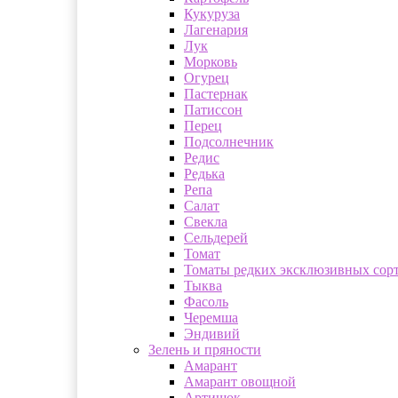
Кукуруза
Лагенария
Лук
Морковь
Огурец
Пастернак
Патиссон
Перец
Подсолнечник
Редис
Редька
Репа
Салат
Свекла
Сельдерей
Томат
Томаты редких эксклюзивных сор
Тыква
Фасоль
Черемша
Эндивий
Зелень и пряности
Амарант
Амарант овощной
Артишок