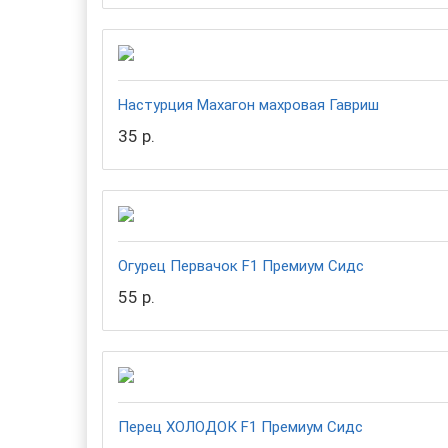
Настурция Махагон махровая Гавриш
35 р.
Огурец Первачок F1 Премиум Сидс
55 р.
Перец ХОЛОДОК F1 Премиум Сидс