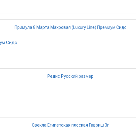
иум Сидс