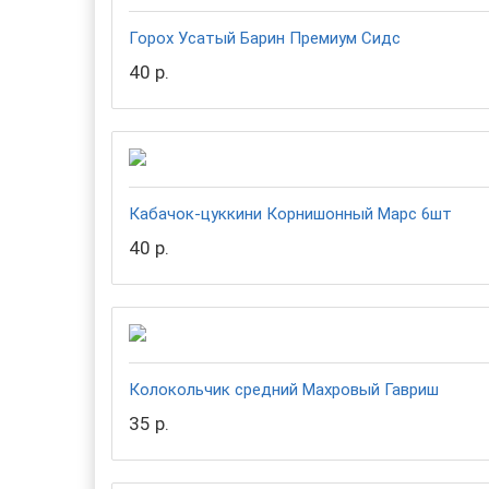
Горох Усатый Барин Премиум Сидс
40 р.
Кабачок-цуккини Корнишонный Марс 6шт
40 р.
Колокольчик средний Махровый Гавриш
35 р.