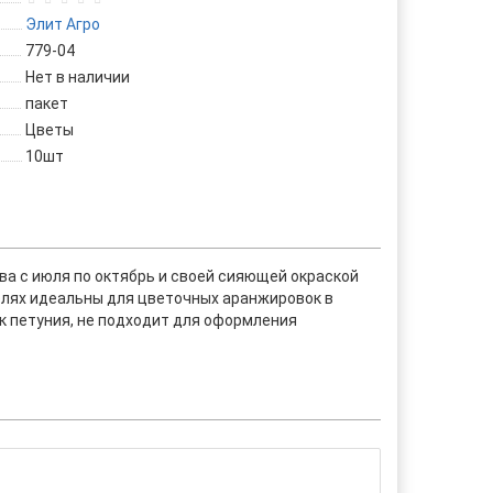
Элит Агро
779-04
Нет в наличии
пакет
Цветы
10шт
ыва с июля по октябрь и своей сияющей окраской
блях идеальны для цветочных аранжировок в
ак петуния, не подходит для оформления