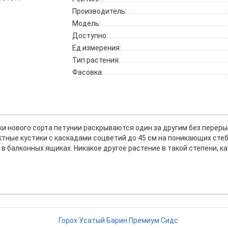
Производитель:
Модель:
Доступно:
Ед.измерения:
Тип растения:
Фасовка:
тки нового сорта петунии раскрываются один за другим без перер
ктные кустики с каскадами соцветий до 45 см на поникающих сте
в балконных ящиках. Никакое другое растение в такой степени, к