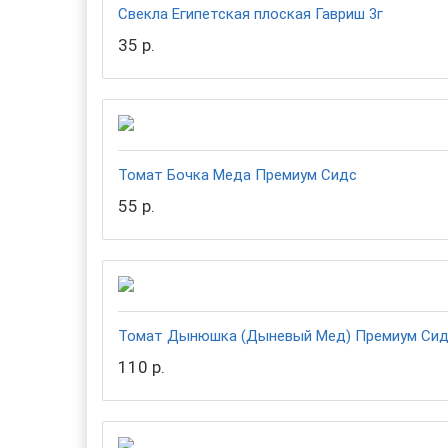
Свекла Египетская плоская Гавриш 3г
35 р.
Томат Бочка Меда Премиум Сидс
55 р.
Томат Дынюшка (Дыневый Мед) Премиум Си
110 р.