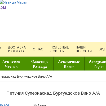
ары
Ь
ДОСТАВКА
ПОЛЕЗНЫЕ
НАШИ
О НАС
ВИД
И ОПЛАТА
СОВЕТЫ
НОВОСТИ
Лук-севок
Саженцы
Луковичные
Агрохим
Чеснок
Рассада
Корни
Грунт
перкаскад Бургундское Вино А/А
Петуния Суперкаскад Бургундское Вино А/А
Рейтинг: