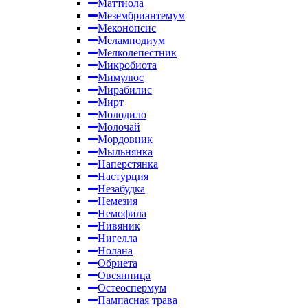
Маттиола
Мезембриантемум
Меконопсис
Меламподиум
Мелколепестник
Микробиота
Мимулюс
Мирабилис
Мирт
Молодило
Молочай
Мордовник
Мыльнянка
Наперстянка
Настурция
Незабудка
Немезия
Немофила
Нивяник
Нигелла
Нолана
Обриета
Овсянница
Остеоспермум
Пампасная трава