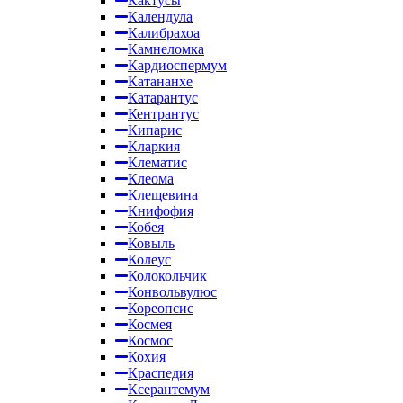
Кактусы
Календула
Калибрахоа
Камнеломка
Кардиоспермум
Катананхе
Катарантус
Кентрантус
Кипарис
Кларкия
Клематис
Клеома
Клещевина
Книфофия
Кобея
Ковыль
Колеус
Колокольчик
Конвольвулюс
Кореопсис
Космея
Космос
Кохия
Краспедия
Ксерантемум