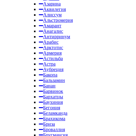
Азарина
Аквилегия
Алиссум
Альстромерия
Амарант
Анагалис
Антирринум
Арабис
Арктотис
Армерия
Астильба
Астра
Аубреция
Бакопа
Бальзамин
Банан
Барвинок
Бархатцы
Баухиния
Бегония
Беламканда
Брахикома
Бриза
Броваллия
Бругмансия