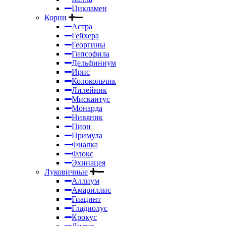
Цикламен
Корни
Астра
Гейхера
Георгины
Гипсофила
Дельфиниум
Ирис
Колокольчик
Лилейник
Мискантус
Монарда
Нивяник
Пион
Примула
Фиалка
Флокс
Эхинацея
Луковичные
Аллиум
Амариллис
Гиацинт
Гладиолус
Крокус