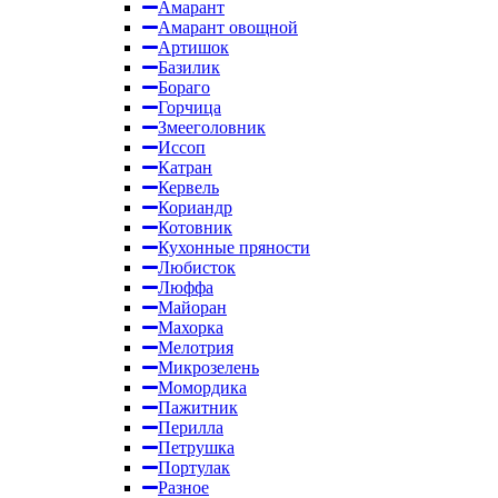
Амарант
Амарант овощной
Артишок
Базилик
Бораго
Горчица
Змееголовник
Иссоп
Катран
Кервель
Кориандр
Котовник
Кухонные пряности
Любисток
Люффа
Майоран
Махорка
Мелотрия
Микрозелень
Момордика
Пажитник
Перилла
Петрушка
Портулак
Разное