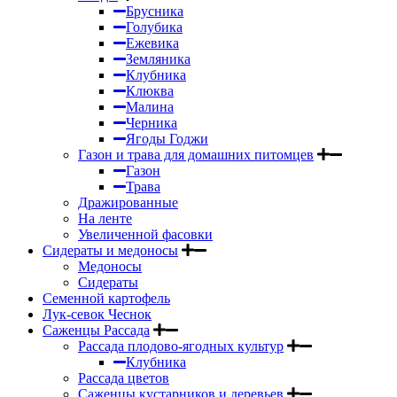
Брусника
Голубика
Ежевика
Земляника
Клубника
Клюква
Малина
Черника
Ягоды Годжи
Газон и трава для домашних питомцев
Газон
Трава
Дражированные
На ленте
Увеличенной фасовки
Сидераты и медоносы
Медоносы
Сидераты
Семенной картофель
Лук-севок Чеснок
Саженцы Рассада
Рассада плодово-ягодных культур
Клубника
Рассада цветов
Саженцы кустарников и деревьев