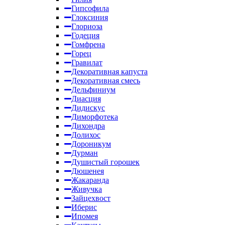
Гипсофила
Глоксиния
Глориоза
Годеция
Гомфрена
Горец
Гравилат
Декоративная капуста
Декоративная смесь
Дельфиниум
Диасция
Дидискус
Диморфотека
Дихондра
Долихос
Дороникум
Дурман
Душистый горошек
Дюшенея
Жакаранда
Живучка
Зайцехвост
Иберис
Ипомея