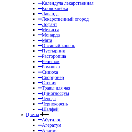
Календула лекарственная
Кровохлёбка
Лаванда
Лекарственный огород
Лофант
Мелисса
Монарда
Мята
Овсяный корень
Пустырник
Расторопша
Репешок
Ромашка
Синюха
Скорцонер
Стевия
Травы для чая
Циноглоссум
Череда
Чернокорень
Шалфей
Цветы
Абутилон
Агератум
Адонис