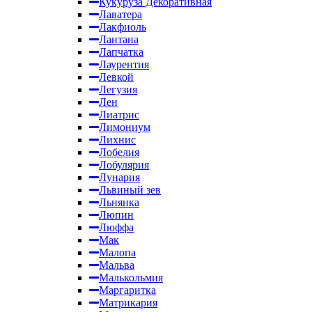
Кукуруза Декоративная
Лаватера
Лакфиоль
Лантана
Лапчатка
Лаурентия
Левкой
Легузия
Лен
Лиатрис
Лимониум
Лихнис
Лобелия
Лобулярия
Лунария
Львиный зев
Льнянка
Люпин
Люффа
Мак
Малопа
Мальва
Малькольмия
Маргаритка
Матрикария