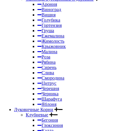
Арония
Виноград
Вишня
Голубика
Гортензия
Груша
Ежемалина
Жимолость
Крыжовник
Малина
Роза
Рябина
Сирень
Слива
Смородина
Цитрус
Черешня
Черника
Шарафуга
Яблоня
Луковичные Корни
Клубневые
Бегония
Глоксиния
Калла