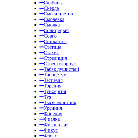
Скабиоза
Скерда
Смеси цветов
Смолевка
Смолка
Солнцецвет
Сорго
Спилантес
Статица
Стахис
Стрелиция
Стрептокарпус
Табак душистый
Танацетум
Теспезия
Торения
Тунбергия
Туя
Тысячелистник
Урсиния
Фацелия
Фиалка
Физостегия
Фикус
Флокс