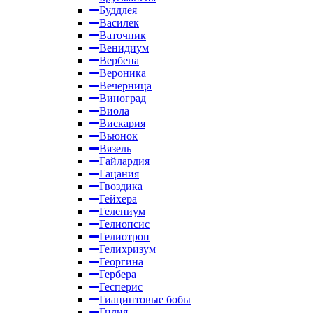
Буддлея
Василек
Ваточник
Венидиум
Вербена
Вероника
Вечерница
Виноград
Виола
Вискария
Вьюнок
Вязель
Гайлардия
Гацания
Гвоздика
Гейхера
Гелениум
Гелиопсис
Гелиотроп
Гелихризум
Георгина
Гербера
Гесперис
Гиацинтовые бобы
Гилия