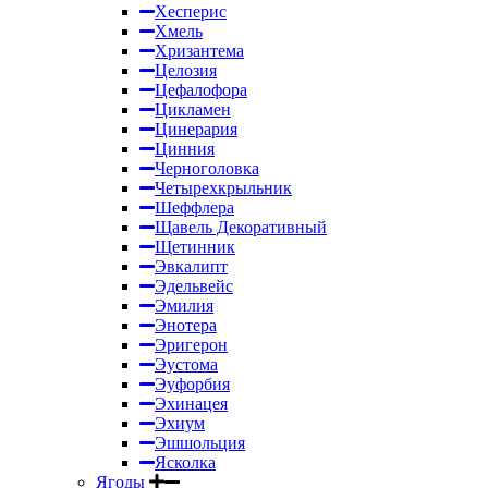
Хесперис
Хмель
Хризантема
Целозия
Цефалофора
Цикламен
Цинерария
Цинния
Черноголовка
Четырехкрыльник
Шеффлера
Щавель Декоративный
Щетинник
Эвкалипт
Эдельвейс
Эмилия
Энотера
Эригерон
Эустома
Эуфорбия
Эхинацея
Эхиум
Эшшольция
Ясколка
Ягоды