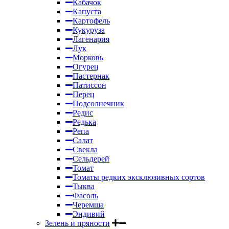
Кабачок
Капуста
Картофель
Кукуруза
Лагенария
Лук
Морковь
Огурец
Пастернак
Патиссон
Перец
Подсолнечник
Редис
Редька
Репа
Салат
Свекла
Сельдерей
Томат
Томаты редких эксклюзивных сортов
Тыква
Фасоль
Черемша
Эндивий
Зелень и пряности