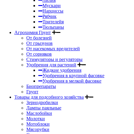
Лилия
Мускари
Нарциссы
Рябчик
Трителейя
Тюльпаны
Агрохимия Грунт
От болезней
От грызунов
От насекомых вредителей
От сорняков
Стимуляторы и регуляторы
Удобрения для растений
Жидкие удобрения
Удобрения в крупной фасовке
Удобрения в мелкой фасовке
Биопрепараты
Грунт
Товары для подсобного хозяйства
Зернодробилки
Лампы паяльные
Маслобойки
Молотки
Мотоблоки
Мясорубки