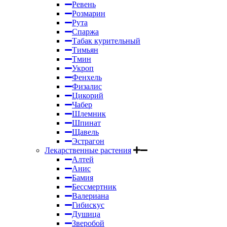
Ревень
Розмарин
Рута
Спаржа
Табак курительный
Тимьян
Тмин
Укроп
Фенхель
Физалис
Цикорий
Чабер
Шлемник
Шпинат
Щавель
Эстрагон
Лекарственные растения
Алтей
Анис
Бамия
Бессмертник
Валериана
Гибискус
Душица
Зверобой