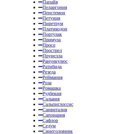
Папайя
Пеларгония
Пенстемон
Петуния
Пиретрум
Платикодон
Портулак
Примула
Просо
Прострел
Прунелла
Ранункулюс
Ратибида
Резеда
Реймания
Роза
Ромашка
Рудбекия
Сальвия
Сальпиглоссис
Санвиталия
Сапонария
Сафлор
Седум
Синеголовник